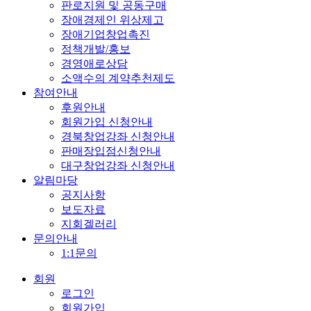
판로지원 및 공동구매
장애경제인 위상제고
장애기업창업촉진
정책개발/홍보
경영애로상담
소액수의 계약추천제도
참여안내
후원안내
회원가입 신청안내
경북창업강좌 신청안내
판매장입점신청안내
대구창업강좌 신청안내
알림마당
공지사항
보도자료
지회겔러리
문의안내
1:1문의
회원
로그인
회원가입