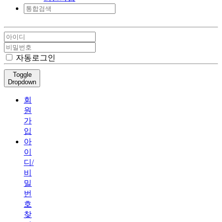
자동로그인
Toggle
Dropdown
회
원
가
입
아
이
디/
비
밀
번
호
찾